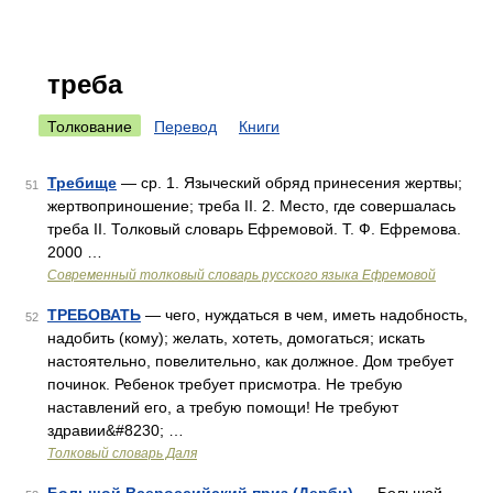
треба
Толкование
Перевод
Книги
Требище
— ср. 1. Языческий обряд принесения жертвы;
51
жертвоприношение; треба II. 2. Место, где совершалась
треба II. Толковый словарь Ефремовой. Т. Ф. Ефремова.
2000 …
Современный толковый словарь русского языка Ефремовой
ТРЕБОВАТЬ
— чего, нуждаться в чем, иметь надобность,
52
надобить (кому); желать, хотеть, домогаться; искать
настоятельно, повелительно, как должное. Дом требует
починок. Ребенок требует присмотра. Не требую
наставлений его, а требую помощи! Не требуют
здравии&#8230; …
Толковый словарь Даля