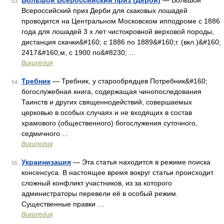
Большой Всероссийский приз (Дерби)
— Большой
53
Всероссийский приз Дерби для скаковых лошадей
проводится на Центральном Московском ипподроме с 1886
года для лошадей 3 х лет чистокровной верховой породы,
дистанция скачки&#160; с 1886 по 1889&#160;г. (вкл.)&#160;
2417&#160;м, с 1900 по&#8230; …
Википедия
Требник
— Требник, у старообрядцев Потребник&#160;
54
богослужебная книга, содержащая чинопоследования
Таинств и других священнодействий, совершаемых
церковью в особых случаях и не входящих в состав
храмового (общественного) богослужения суточного,
седмичного …
Википедия
Украинизация
— Эта статья находится в режиме поиска
55
консенсуса. В настоящее время вокруг статьи происходит
сложный конфликт участников, из за которого
администраторы перевели её в особый режим.
Существенные правки …
Википедия