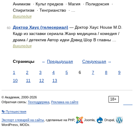
Анимизм · Культ предков · Магия · Полидоксия ·
Спиритизм · Тенгрианство · …
Википедия
Доктор Хаус (телесериал)
— Доктор Хаус House M.D.
60
Кадр из заставки сериала Жанр медицина / комедия /
драма / детектив Автор идеи Дэвид Шор В главны …
Википедия
Страницы
←
Предыдущая
Следующая
→
1
2
3
4
5
6
7
8
9
10
11
12
13
© Академик, 2000-2026
18+
Обратная связь:
Техподдержка
,
Реклама на сайте
👣 Путешествия
Экспорт словарей на сайты
, сделанные на PHP,
Joomla,
Drupal,
WordPress, MODx.